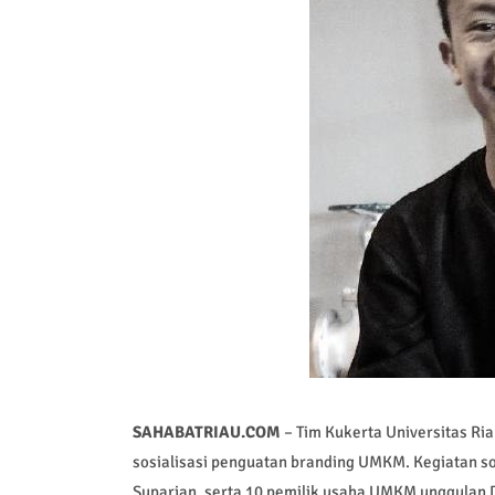
SAHABATRIAU.COM
– Tim Kukerta Universitas Ri
sosialisasi penguatan branding UMKM. Kegiatan sos
Suparjan, serta 10 pemilik usaha UMKM unggulan 