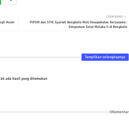
LEBIH BARU
qil Husin
PIPSM dan STIE Syariah Bengkalis MoU Kesepakatan Kerjasama :
Simposium Selat Melaka II di Bengkalis
Tampilkan selengkapnya
ak ada hasil yang ditemukan
0Komentar