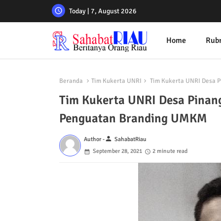
Today | 7, August 2026
Home
Rubr
Beranda
Tim Kukerta UNRI
Tim Kukerta UNRI Desa P
Tim Kukerta UNRI Desa Pinang
Penguatan Branding UMKM
person
Author -
SahabatRiau
September 28, 2021
2 minute read