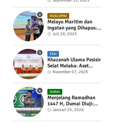
September 12, 2025
RIZALOPINI
Melayu Maritim dan
Ingatan yang Dihapus:
Membangun Kembali
Juli 29, 2025
Sejarah Ekonomi Pesisir
Selat Melaka
ESAI
Khazanah Ulama Pesisir
Selat Melaka: Aset
Strategis Tamadun
November 07, 2025
Melayu-Islam
DUMAI
Menjelang Ramadhan
1447 H, Dumai Diuji:
Saat APBD Tertahan,
Januari 25, 2026
h
Dapur Ikut Menahan