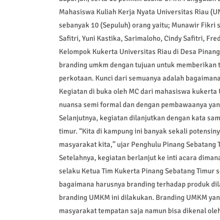
Mahasiswa Kuliah Kerja Nyata Universitas Riau (U
sebanyak 10 (Sepuluh) orang yaitu; Munawir Fikri s
Safitri, Yuni Kastika, Sarimaloho, Cindy Safitri, Fr
Kelompok Kukerta Universitas Riau di Desa Pinan
branding umkm dengan tujuan untuk memberikan 
perkotaan. Kunci dari semuanya adalah bagaimana
Kegiatan di buka oleh MC dari mahasiswa kukerta 
nuansa semi formal dan dengan pembawaanya yang
Selanjutnya, kegiatan dilanjutkan dengan kata sa
timur. “Kita di kampung ini banyak sekali potensin
masyarakat kita,” ujar Penghulu Pinang Sebatang T
Setelahnya, kegiatan berlanjut ke inti acara diman
selaku Ketua Tim Kukerta Pinang Sebatang Timur 
bagaimana harusnya branding terhadap produk di
branding UMKM ini dilakukan. Branding UMKM yang
masyarakat tempatan saja namun bisa dikenal ole