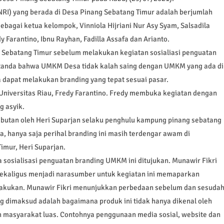
NRI) yang berada di Desa Pinang Sebatang Timur adalah berjumlah
ebagai ketua kelompok, Vinniola Hijriani Nur Asy Syam, Salsadila
edy Farantino, Ibnu Rayhan, Fadilla Assafa dan Arianto.
g Sebatang Timur sebelum melakukan kegiatan sosialiasi penguatan
tanda bahwa UMKM Desa tidak kalah saing dengan UMKM yang ada di
 dapat melakukan branding yang tepat sesuai pasar.
Universitas Riau, Fredy Farantino. Fredy membuka kegiatan dengan
 asyik.
mbutan oleh Heri Suparjan selaku penghulu kampung pinang sebatang
ya, hanya saja perihal branding ini masih terdengar awam di
imur, Heri Suparjan.
a sosialisasi penguatan branding UMKM ini ditujukan. Munawir Fikri
sekaligus menjadi narasumber untuk kegiatan ini memaparkan
lakukan. Munawir Fikri menunjukkan perbedaan sebelum dan sesuda
 dimaksud adalah bagaimana produk ini tidak hanya dikenal oleh
h masyarakat luas. Contohnya penggunaan media sosial, website dan