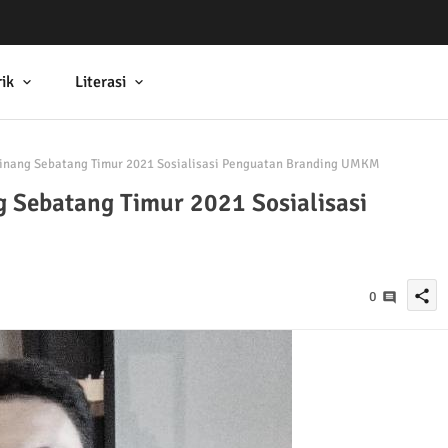
ik
Literasi
inang Sebatang Timur 2021 Sosialisasi Penguatan Branding UMKM
 Sebatang Timur 2021 Sosialisasi
share
0