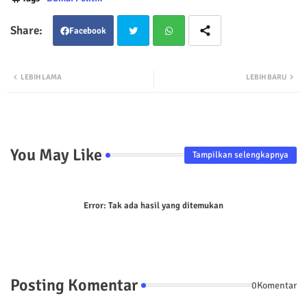
Facebook
Twit
Wha
LEBIH LAMA
LEBIH BARU
ter
tsap
p
You May Like
Tampilkan selengkapnya
Error:
Tak ada hasil yang ditemukan
Posting Komentar
0Komentar