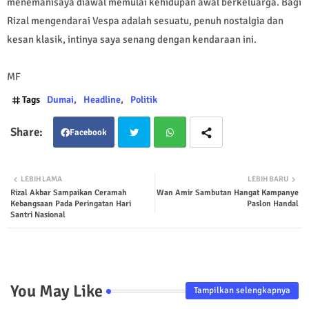
menemanisaya diawal memulai kehidupan awal berkeluarga. Bagi
Rizal mengendarai Vespa adalah sesuatu, penuh nostalgia dan
kesan klasik, intinya saya senang dengan kendaraan ini.
MF
Tags
Dumai
Headline
Politik
Facebook
Twit
Wha
LEBIH LAMA
LEBIH BARU
Rizal Akbar Sampaikan Ceramah
Wan Amir Sambutan Hangat Kampanye
ter
tsap
Kebangsaan Pada Peringatan Hari
Paslon Handal
Santri Nasional
p
You May Like
Tampilkan selengkapnya