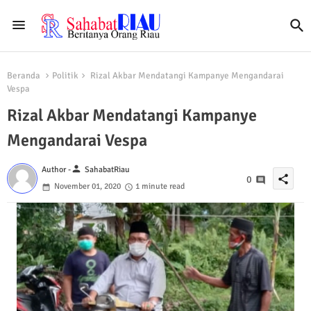
Beranda
Politik
Rizal Akbar Mendatangi Kampanye Mengandarai
Vespa
Rizal Akbar Mendatangi Kampanye
Mengandarai Vespa
person
Author -
SahabatRiau
share
0
November 01, 2020
1 minute read