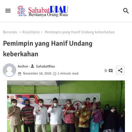
Beranda
RizalOpini
Pemimpin yang Hanif Undang keberkahan
Pemimpin yang Hanif Undang
keberkahan
person
Author -
SahabatRiau
share
0
November 18, 2020
1 minute read