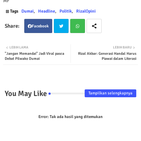
MF
Tags
Dumai
Headline
Politik
RizalOpini
Facebook
Twit
Wha
LEBIH LAMA
LEBIH BARU
"Jangan Memandai" Jadi Viral pasca
Rizal Akbar: Generasi Handal Harus
ter
tsap
Debat Pilwako Dumai
Piawai dalam Literasi
p
You May Like
Tampilkan selengkapnya
Error:
Tak ada hasil yang ditemukan