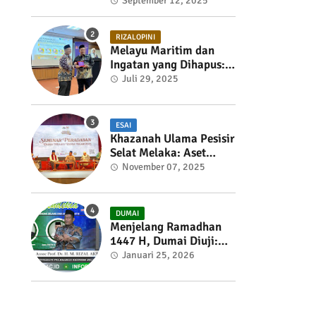
September 12, 2025
RIZALOPINI
Melayu Maritim dan
Ingatan yang Dihapus:
Membangun Kembali
Juli 29, 2025
Sejarah Ekonomi Pesisir
Selat Melaka
ESAI
Khazanah Ulama Pesisir
Selat Melaka: Aset
Strategis Tamadun
November 07, 2025
Melayu-Islam
DUMAI
Menjelang Ramadhan
1447 H, Dumai Diuji:
Saat APBD Tertahan,
Januari 25, 2026
Dapur Ikut Menahan