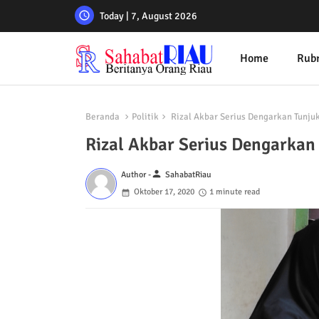
Today | 7, August 2026
Home
Rubr
Beranda
Politik
Rizal Akbar Serius Dengarkan Tunjuk
Rizal Akbar Serius Dengarkan
person
Author -
SahabatRiau
Oktober 17, 2020
1 minute read